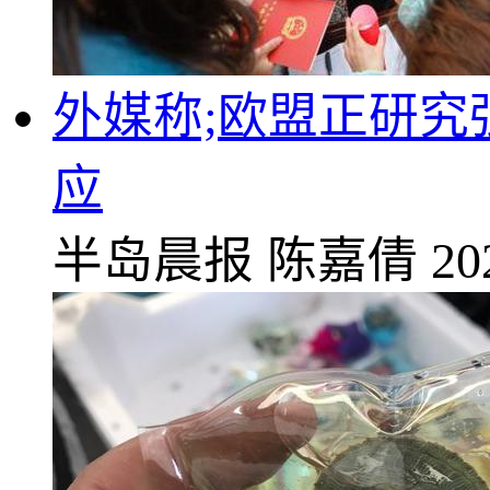
外媒称;欧盟正研
应
半岛晨报
陈嘉倩
20