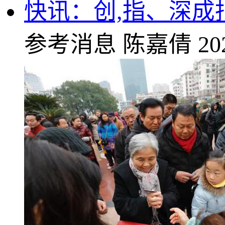
快讯：创,指、深成
参考消息
陈嘉倩
20