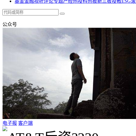
基金
金融
视听
评论
专题
产经
创投
科创板
新三板
投教
ESG
滚
公众号
电子报
客户端