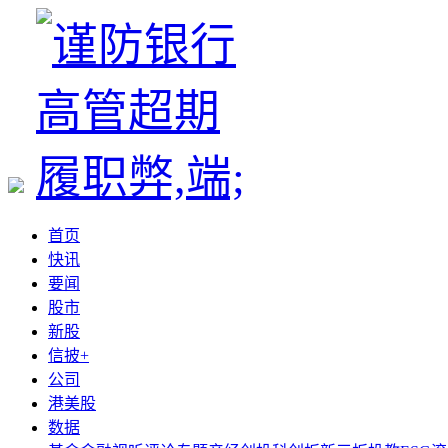
首页
快讯
要闻
股市
新股
信披+
公司
港美股
数据